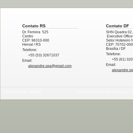
Contato RS
Contato DF
Dr. Ferreira 525
SHN Quadra 02,
Centro
Executive Offic
CEP: 96310-000
Setor Hoteleiro 
Herval
/ RS
CEP: 70702-000
Brasília
/ DF
Telefone:
Telefone:
+55 (53) 32671037
+55 (61) 32
Email:
Email:
alexandre.sqa@gmail.com
alexandre.s
Visitas no site:
309821
© 2026 Todos os direitos reservados -