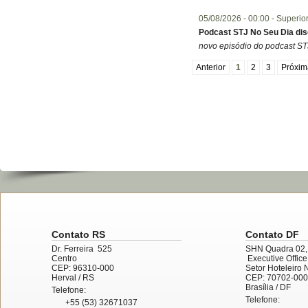
05/08/2026 -
00:00
- Superio
Podcast STJ No Seu Dia dis
novo episódio do podcast STJ
Anterior
1
2
3
Próxim
Contato RS
Contato DF
Dr. Ferreira 525
SHN Quadra 02,
Centro
Executive Offic
CEP: 96310-000
Setor Hoteleiro 
Herval
/ RS
CEP: 70702-000
Brasília
/ DF
Telefone:
Telefone:
+55 (53) 32671037