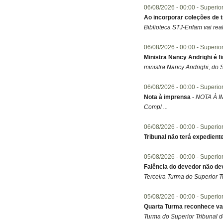
06/08/2026 -
00:00
- Superio
Ao incorporar coleções de 
Biblioteca STJ-Enfam vai real
06/08/2026 -
00:00
- Superio
Ministra Nancy Andrighi é f
ministra Nancy Andrighi, do Su
06/08/2026 -
00:00
- Superio
Nota à imprensa
-
NOTA À IM
Compl ...
06/08/2026 -
00:00
- Superio
Tribunal não terá expediente
05/08/2026 -
00:00
- Superio
Falência do devedor não de
Terceira Turma do Superior Tr
05/08/2026 -
00:00
- Superio
Quarta Turma reconhece val
Turma do Superior Tribunal de