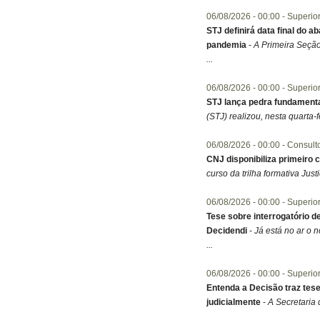
06/08/2026 -
00:00
- Superio
STJ definirá data final do 
pandemia
-
​A Primeira Seçã
...
06/08/2026 -
00:00
- Superio
STJ lança pedra fundamenta
(STJ) realizou, nesta quarta-f
06/08/2026 -
00:00
- Consulto
CNJ disponibiliza primeiro c
curso da trilha formativa Jus
06/08/2026 -
00:00
- Superio
Tese sobre interrogatório d
Decidendi
-
​Já está no ar o
...
06/08/2026 -
00:00
- Superio
Entenda a Decisão traz tes
judicialmente
-
A Secretaria 