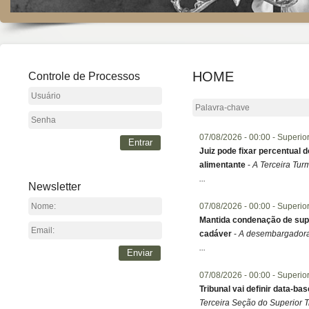
HOME
Controle de Processos
07/08/2026 -
00:00
- Superio
Entrar
Juiz pode fixar percentual
alimentante
-
​A Terceira Tur
...
Newsletter
07/08/2026 -
00:00
- Superio
Mantida condenação de sup
cadáver
-
​A desembargadora 
...
Enviar
07/08/2026 -
00:00
- Superio
Tribunal vai definir data-b
Terceira Seção do Superior Tr