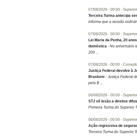
07/08/2026 -
00:00
- Superio
Terceira Turma antecipa se
informa que a sessão ordinár
07/08/2026 -
00:00
- Superio
Lei Maria da Penha, 20 ano
doméstica
-
No aniversário 
200 ...
07/08/2026 -
00:00
- Consulto
Justiça Federal devolve à J
Braskem
-
Justiça Federal d
pela B ...
06/08/2026 -
00:00
- Superio
STJ vê lesão a direitos di
Primeira Turma do Superior 
06/08/2026 -
00:00
- Superio
Ação regressiva de segura
Terceira Turma do Superior Tr